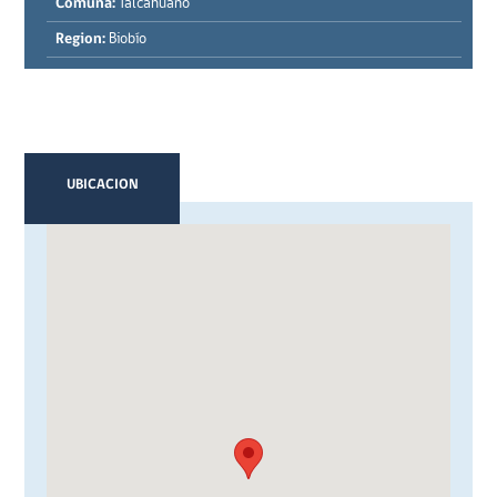
Comuna:
Talcahuano
Region:
Biobío
UBICACION