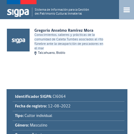
Sistema de Información para la Gestión
del Patrimonio Cultural Inmaterial
Gregorio Anselmo Ramírez Mora
Conocimientos, saberes y prácticas de la
comunidad de Caleta Tumbes asociados al rito
fúnebre ante la desaparición de pescadores en
el mar
Talcahuano, Biobío
Identificador SIGPA:
CI6064
Fecha de registro:
12-08-2022
Tipo:
Cultor individual
Género:
Masculino