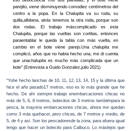
eso debocolocar mis dos plantillas, y el bote viene
parejito, viene disminuyendo comodiez centímetros del
centro a la popa. En la Chalupita va su roda, su
quilla,albitana, atrás tenemos la otra roda, porque son
dos rodas. El trabajo máscomplicado es esta
Chalupita, porque las vueltas son cortitas, entonces
paraentablar le queda la tabla con más vuelta, en
cambio en el bote viene parejo.Una chalupita me
complicó, años que no había hecho una, me di cuenta
que unachalupita es mucho más complicada que un
bote” (Entrevista a Guido Gonzalez,julio 2021)
“Yohe hecho lanchas de 10, 11, 12, 13, 14, 15 y la última que
hice el año pasado17 metros, eso es lo más grande que he
hecho. De ahí siempre trabajo enembarcaciones chicas no
más de 5, 6, 8 metros, botecitos de 3 metros tambiénpara la
pesca, la mayoría embarcaciones chicas, ahora me quedan
como 3 más quehacer, pero chicas, de 7 metros y medio, de
5, de 4 y así. Son los pescadoresde la zona, para afuera igual
tengo que hacer un botecito para Calbuco. Lo máslejos que