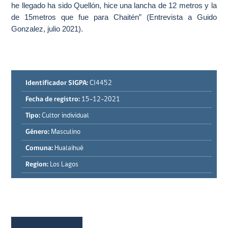
he llegado ha sido Quellón, hice una lancha de 12 metros y la
de 15metros que fue para Chaitén” (Entrevista a Guido
Gonzalez, julio 2021).
Identificador SIGPA:
CI4452
Fecha de registro:
15-12-2021
Tipo:
Cultor individual
Género:
Masculino
Comuna:
Hualaihué
Region:
Los Lagos