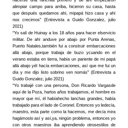
hacerse una ranchita primero y de ahí empezaron
alimpiar campo para arriba, hicieron su casa, hasta
que después quedamos ahí, mipapá hizo casa y ahí
nos crecimos” (Entrevista a Guido Gonzalez, julio
2021)
“Yo salí de Huinay a los 18 años para hacer elservicio
militar. De ahí anduve por abajo por Punta Arenas,
Puerto Natales,también fui a construir embarcaciones
allá abajo, porque trabaja de buzo ycuando en el
verano estaba en tierra, había un pariente de mi papá
allá abajo yél hacía embarcaciones, así que me fui un
día y me dijo listo sobrino ven nomás” (Entrevista a
Guido Gonzalez, julio 2021)
“Yo trabajé con una persona, Don Ricardo Vargasde
aquí de la Poza, hartos años trabajamos, el hombre es
mayor que mí, él habíahecho lanchas grandes, había
trabajado para el lado de Coronel. Entonces yo ledecía,
maestro, esta parte como la hacemos, me decía mira
hagámoslo así y así,ya, ningún problema, entonces yo
con otros maestros iba aprendiendo otrosestilos de