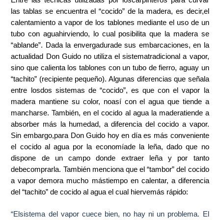
Entre las técnicas utilizadas por loscarpinteros para curvar
las tablas se encuentra el “cocido” de la madera, es decir,el
calentamiento a vapor de los tablones mediante el uso de un
tubo con aguahirviendo, lo cual posibilita que la madera se
“ablande”. Dada la envergadurade sus embarcaciones, en la
actualidad Don Guido no utiliza el sistematradicional a vapor,
sino que calienta los tablones con un tubo de fierro, aguay un
“tachito” (recipiente pequeño). Algunas diferencias que señala
entre losdos sistemas de “cocido”, es que con el vapor la
madera mantiene su color, noasí con el agua que tiende a
mancharse. También, en el cocido al agua la maderatiende a
absorber más la humedad, a diferencia del cocido a vapor.
Sin embargo,para Don Guido hoy en día es más conveniente
el cocido al agua por la economíade la leña, dado que no
dispone de un campo donde extraer leña y por tanto
debecomprarla. También menciona que el “tambor” del cocido
a vapor demora mucho mástiempo en calentar, a diferencia
del “tachito” de cocido al agua el cual hiervemás rápido:
“Elsistema del vapor cuece bien, no hay ni un problema. El