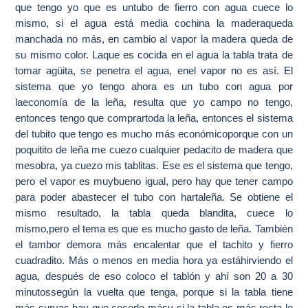
que tengo yo que es untubo de fierro con agua cuece lo
mismo, si el agua está media cochina la maderaqueda
manchada no más, en cambio al vapor la madera queda de
su mismo color. Laque es cocida en el agua la tabla trata de
tomar agüita, se penetra el agua, enel vapor no es así. El
sistema que yo tengo ahora es un tubo con agua por
laeconomía de la leña, resulta que yo campo no tengo,
entonces tengo que comprartoda la leña, entonces el sistema
del tubito que tengo es mucho más económicoporque con un
poquitito de leña me cuezo cualquier pedacito de madera que
mesobra, ya cuezo mis tablitas. Ese es el sistema que tengo,
pero el vapor es muybueno igual, pero hay que tener campo
para poder abastecer el tubo con hartaleña. Se obtiene el
mismo resultado, la tabla queda blandita, cuece lo
mismo,pero el tema es que es mucho gasto de leña. También
el tambor demora más encalentar que el tachito y fierro
cuadradito. Más o menos en media hora ya estáhirviendo el
agua, después de eso coloco el tablón y ahí son 20 a 30
minutossegún la vuelta que tenga, porque si la tabla tiene