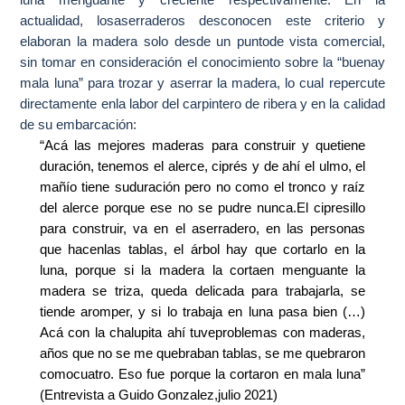
luna menguante y creciente respectivamente. En la
actualidad, losaserraderos desconocen este criterio y
elaboran la madera solo desde un puntode vista comercial,
sin tomar en consideración el conocimiento sobre la “buenay
mala luna” para trozar y aserrar la madera, lo cual repercute
directamente enla labor del carpintero de ribera y en la calidad
de su embarcación:
“Acá las mejores maderas para construir y quetiene
duración, tenemos el alerce, ciprés y de ahí el ulmo, el
mañío tiene suduración pero no como el tronco y raíz
del alerce porque ese no se pudre nunca.El cipresillo
para construir, va en el aserradero, en las personas
que hacenlas tablas, el árbol hay que cortarlo en la
luna, porque si la madera la cortaen menguante la
madera se triza, queda delicada para trabajarla, se
tiende aromper, y si lo trabaja en luna pasa bien (…)
Acá con la chalupita ahí tuveproblemas con maderas,
años que no se me quebraban tablas, se me quebraron
comocuatro. Eso fue porque la cortaron en mala luna”
(Entrevista a Guido Gonzalez,julio 2021)