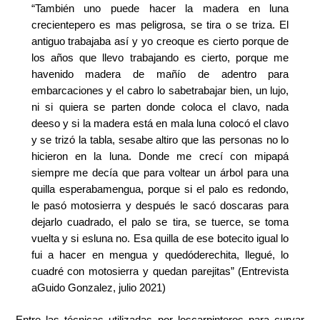
“También uno puede hacer la madera en luna
crecientepero es mas peligrosa, se tira o se triza. El
antiguo trabajaba así y yo creoque es cierto porque de
los años que llevo trabajando es cierto, porque me
havenido madera de mañío de adentro para
embarcaciones y el cabro lo sabetrabajar bien, un lujo,
ni si quiera se parten donde coloca el clavo, nada
deeso y si la madera está en mala luna colocó el clavo
y se trizó la tabla, sesabe altiro que las personas no lo
hicieron en la luna. Donde me crecí con mipapá
siempre me decía que para voltear un árbol para una
quilla esperabamengua, porque si el palo es redondo,
le pasó motosierra y después le sacó doscaras para
dejarlo cuadrado, el palo se tira, se tuerce, se toma
vuelta y si esluna no. Esa quilla de ese botecito igual lo
fui a hacer en mengua y quedóderechita, llegué, lo
cuadré con motosierra y quedan parejitas” (Entrevista
aGuido Gonzalez, julio 2021)