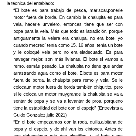
la técnica del entablado:
“El bote es para trabajo de pesca, mariscar,ponerle
motor fuera de borda. En cambio la chalupita es para
vela, hacerle unvelero, entonces tiene que ser con
popa para la vela. Más que todo es latradición, porque
antiguamente la velera era chalupa, no era bote, yo
cuando mecrecí tenía como 15, 16 años, tenía un bote
y le coloqué vela pero no era eladecuado. Es para
navegar mejor, son más livianas. El bote si vamos a
remo, esmás pesado. La chalupita no tiene que andar
arrastrando agua como el bote. Elbote es para motor
fuera de borda, la chalupita para remo y vela. Se le
colocaun motor fuera de borda también chiquitito, pero
si le coloca un motor muygrande la chalupita se va a
sentar de popa y se va a levantar de proa, porqueno
tiene la estabilidad del bote con el espejo” (Entrevista a
Guido Gonzalez,julio 2021)
“En el bote empezamos con la roda, quilla,albitana de
popa y el espejo, y de ahí van los cintones. Antes de