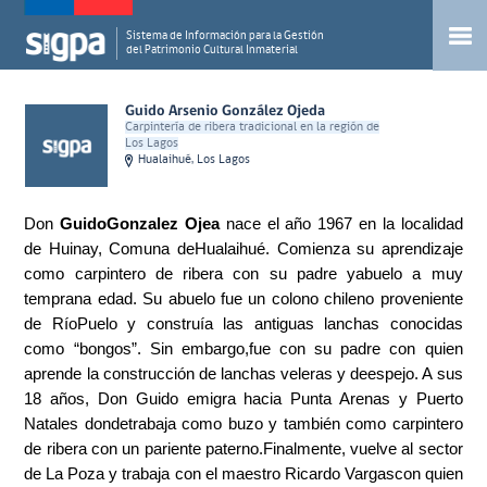
Sistema de Información para la Gestión
del Patrimonio Cultural Inmaterial
Guido Arsenio González Ojeda
Carpintería de ribera tradicional en la región de
Los Lagos
Hualaihué, Los Lagos
Don
GuidoGonzalez Ojea
nace el año 1967 en la localidad
de Huinay, Comuna deHualaihué. Comienza su aprendizaje
como carpintero de ribera con su padre yabuelo a muy
temprana edad. Su abuelo fue un colono chileno proveniente
de RíoPuelo y construía las antiguas lanchas conocidas
como “bongos”. Sin embargo,fue con su padre con quien
aprende la construcción de lanchas veleras y deespejo. A sus
18 años, Don Guido emigra hacia Punta Arenas y Puerto
Natales dondetrabaja como buzo y también como carpintero
de ribera con un pariente paterno.Finalmente, vuelve al sector
de La Poza y trabaja con el maestro Ricardo Vargascon quien