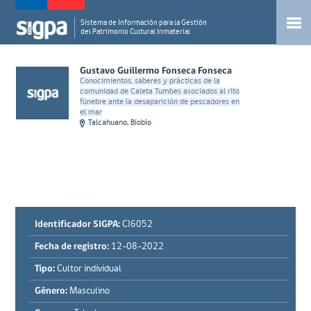
Sistema de Información para la Gestión
del Patrimonio Cultural Inmaterial
Gustavo Guillermo Fonseca Fonseca
Conocimientos, saberes y prácticas de la
comunidad de Caleta Tumbes asociados al rito
fúnebre ante la desaparición de pescadores en
el mar
Talcahuano, Biobío
Identificador SIGPA:
CI6052
Fecha de registro:
12-08-2022
Tipo:
Cultor individual
Género:
Masculino