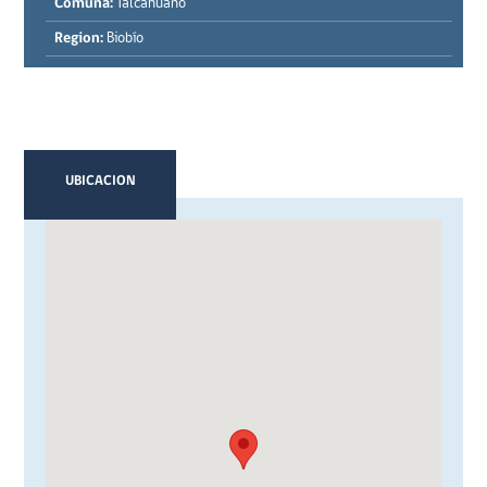
Comuna:
Talcahuano
Region:
Biobío
UBICACION