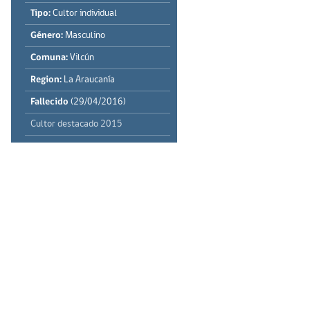
Tipo:
Cultor individual
Género:
Masculino
Comuna:
Vilcún
Region:
La Araucanía
Fallecido
(29/04/2016)
Cultor destacado 2015