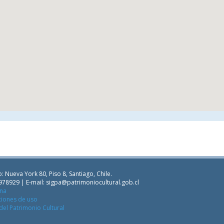
: Nueva York 80, Piso 8, Santiago, Chile.
978929 | E-mail:
sigpa@patrimoniocultural.gob.cl
ana
ciones de uso
del Patrimonio Cultural