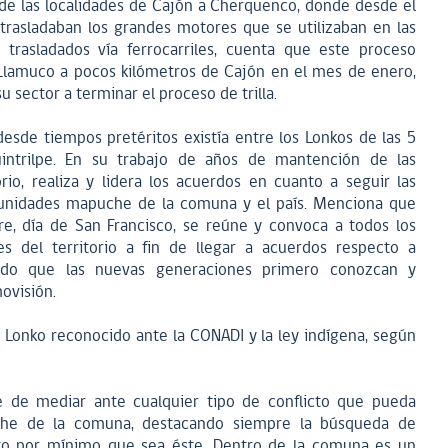
de las localidades de Cajón a Cherquenco, donde desde el
e trasladaban los grandes motores que se utilizaban en las
n trasladados vía ferrocarriles, cuenta que este proceso
Llamuco a pocos kilómetros de Cajón en el mes de enero,
su sector a terminar el proceso de trilla.
esde tiempos pretéritos existía entre los Lonkos de las 5
intrilpe. En su trabajo de años de mantención de las
rio, realiza y lidera los acuerdos en cuanto a seguir las
munidades mapuche de la comuna y el país. Menciona que
re, día de San Francisco, se reúne y convoca a todos los
s del territorio a fin de llegar a acuerdos respecto a
odo que las nuevas generaciones primero conozcan y
ovisión.
Lonko reconocido ante la CONADI y la ley indígena, según
de mediar ante cualquier tipo de conflicto que pueda
uche de la comuna, destacando siempre la búsqueda de
icto por mínimo que sea éste. Dentro de la comuna es un