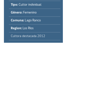
Tipo:
Cultor individual
Género:
Femenino
Comuna:
Lago Ranco
Region:
Los Ríos
Cultora destacada 2012