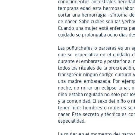
conocimientos ancestrales heredad
temprana edad esta hermosa labor d
cortar una hemorragia –síntoma de 
de nacer. Sabe cuáles son las yerb
Cuando una mujer está enferma para p
cuidado se prolongaba ocho días des
Las puñuichefes o parteras es un a
que se especializa en el cuidado 
durante el embarazo y posterior al 
todos los rituales de la procreació
transgredir ningún código cultural 
una madre embarazada. Por ejemplo
noche, no mirar un eclipse lunar, n
niño estaba regulada no solo por los
y la comunidad. El sexo del niño o n
tener hijos hombres o mujeres se 
nacer. Este secreto y técnica es co
especialidad.
La mujer en el momento del parto 