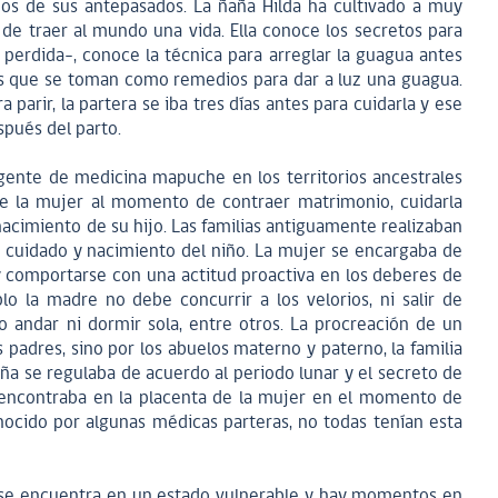
os de sus antepasados. La ñaña Hilda ha cultivado a muy
e traer al mundo una vida. Ella conoce los secretos para
perdida–, conoce la técnica para arreglar la guagua antes
as que se toman como remedios para dar a luz una guagua.
arir, la partera se iba tres días antes para cuidarla y ese
pués del parto.
gente de medicina mapuche en los territorios ancestrales
de la mujer al momento de contraer matrimonio, cuidarla
nacimiento de su hijo. Las familias antiguamente realizaban
n, cuidado y nacimiento del niño. La mujer se encargaba de
y comportarse con una actitud proactiva en los deberes de
 la madre no debe concurrir a los velorios, ni salir de
o andar ni dormir sola, entre otros. La procreación de un
 padres, sino por los abuelos materno y paterno, la familia
iña se regulaba de acuerdo al periodo lunar y el secreto de
encontraba en la placenta de la mujer en el momento de
nocido por algunas médicas parteras, no todas tenían esta
se encuentra en un estado vulnerable y hay momentos en