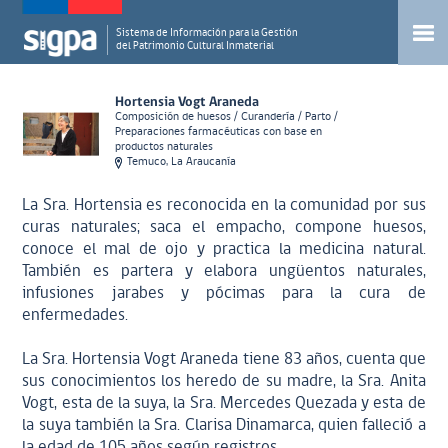
Sistema de Información para la Gestión
del Patrimonio Cultural Inmaterial
Hortensia Vogt Araneda
Composición de huesos / Curandería / Parto /
Preparaciones farmacéuticas con base en
productos naturales
Temuco, La Araucanía
La Sra. Hortensia es reconocida en la comunidad por sus
curas naturales; saca el empacho, compone huesos,
conoce el mal de ojo y practica la medicina natural.
También es partera y elabora ungüentos naturales,
infusiones jarabes y pócimas para la cura de
enfermedades.
La Sra. Hortensia Vogt Araneda tiene 83 años, cuenta que
sus conocimientos los heredo de su madre, la Sra. Anita
Vogt, esta de la suya, la Sra. Mercedes Quezada y esta de
la suya también la Sra. Clarisa Dinamarca, quien falleció a
la edad de 105 años según registros.