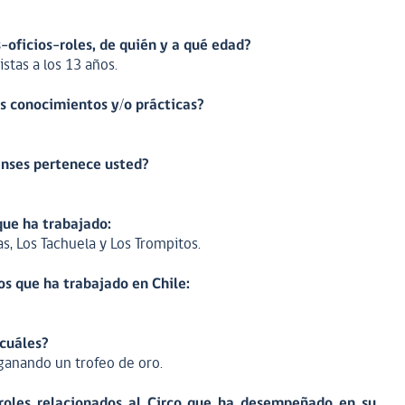
-oficios-roles, de quién y a qué edad?
stas a los 13 años.
os conocimientos y/o prácticas?
censes pertenece usted?
que ha trabajado:
, Los Tachuela y Los Trompitos.
os que ha trabajado en Chile:
 cuáles?
r ganando un trofeo de oro.
roles relacionados al Circo que ha desempeñado en su