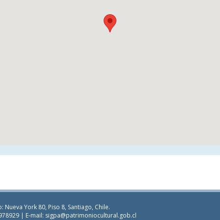
: Nueva York 80, Piso 8, Santiago, Chile.
978929 | E-mail:
sigpa@patrimoniocultural.gob.cl