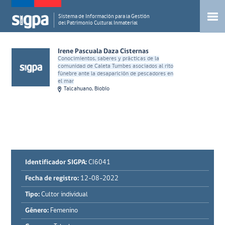
Sistema de Información para la Gestión
del Patrimonio Cultural Inmaterial
Irene Pascuala Daza Cisternas
Conocimientos, saberes y prácticas de la
comunidad de Caleta Tumbes asociados al rito
fúnebre ante la desaparición de pescadores en
el mar
Talcahuano, Biobío
Identificador SIGPA:
CI6041
Fecha de registro:
12-08-2022
Tipo:
Cultor individual
Género:
Femenino