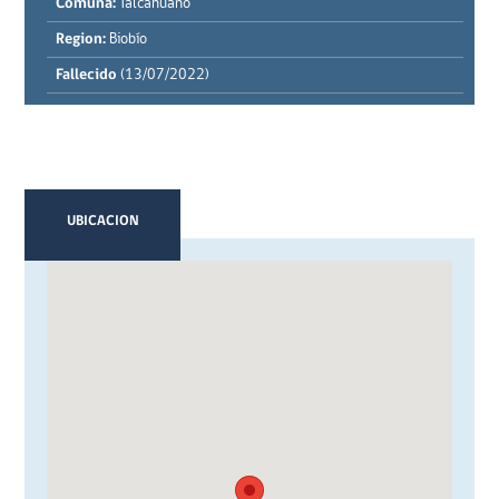
Comuna:
Talcahuano
Region:
Biobío
Fallecido
(13/07/2022)
UBICACION