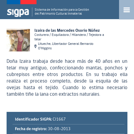
Sistema de Información para la Gestión
del Patrimonio Cultural Inmaterial
Izaira de las Mercedes Osorio Núñez
Costurera / Esquiladora / Hilandera / Tejedora a
telar
Litueche, Libertador General Bernardo
O'Higgins
Doña Izaira trabaja desde hace más de 40 años en un
telar muy antiguo, confeccionando mantas, ponchos y
cubrepisos entre otros productos. En su trabajo ella
realiza el proceso completo, desde la esquila de las
ovejas hasta el tejido. Cuando lo estima necesario
también tiñe la lana con extractos naturales.
Identificador SIGPA:
CI1667
Fecha de registro:
30-08-2013