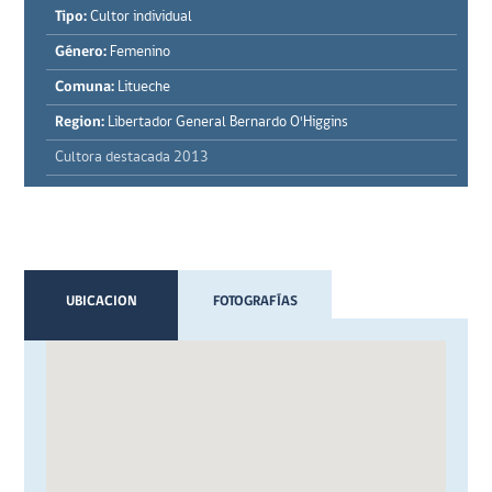
Tipo:
Cultor individual
Género:
Femenino
Comuna:
Litueche
Region:
Libertador General Bernardo O'Higgins
Cultora destacada 2013
UBICACION
FOTOGRAFÍAS