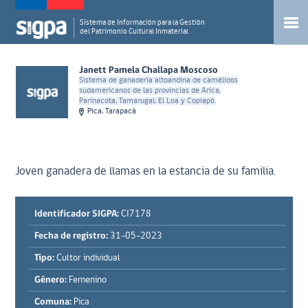
Sistema de Información para la Gestión
del Patrimonio Cultural Inmaterial
Janett Pamela Challapa Moscoso
Sistema de ganadería altoandina de camélidos
sudamericanos de las provincias de Arica,
Parinacota, Tamarugal, El Loa y Copiapó.
Pica, Tarapacá
Joven ganadera de llamas en la estancia de su familia.
Identificador SIGPA:
CI7178
Fecha de registro:
31-05-2023
Tipo:
Cultor individual
Género:
Femenino
Comuna:
Pica