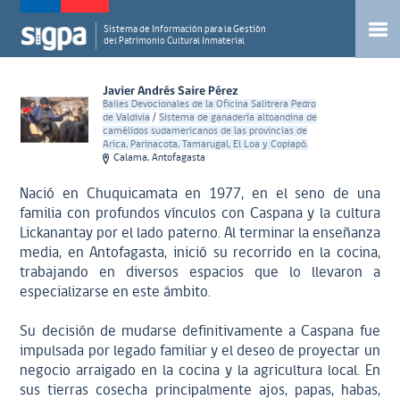
Sistema de Información para la Gestión
del Patrimonio Cultural Inmaterial
Javier Andrés Saire Pérez
Bailes Devocionales de la Oficina Salitrera Pedro
de Valdivia
/
Sistema de ganadería altoandina de
camélidos sudamericanos de las provincias de
Arica, Parinacota, Tamarugal, El Loa y Copiapó.
Calama, Antofagasta
Nació en Chuquicamata en 1977, en el seno de una
familia con profundos vínculos con Caspana y la cultura
Lickanantay por el lado paterno. Al terminar la enseñanza
media, en Antofagasta, inició su recorrido en la cocina,
trabajando en diversos espacios que lo llevaron a
especializarse en este ámbito.
Su decisión de mudarse definitivamente a Caspana fue
impulsada por legado familiar y el deseo de proyectar un
negocio arraigado en la cocina y la agricultura local. En
sus tierras cosecha principalmente ajos, papas, habas,