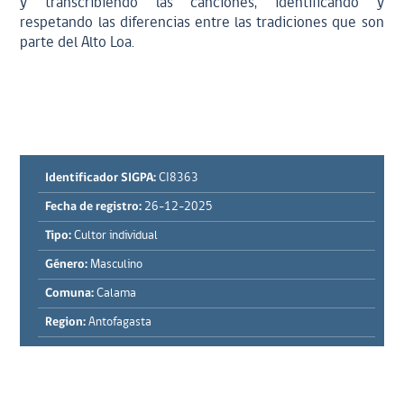
y transcribiendo las canciones, identificando y
respetando las diferencias entre las tradiciones que son
parte del Alto Loa.
Identificador SIGPA:
CI8363
Fecha de registro:
26-12-2025
Tipo:
Cultor individual
Género:
Masculino
Comuna:
Calama
Region:
Antofagasta