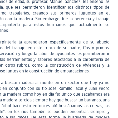
ños de edad, su profesor, Manuel Sánchez, les enseñó las
a, que les permitieron identificar los distintos tipos de
ómo trabajarlas, creando sus primeros juguetes en el
ón con la madera. Sin embargo, fue la herencia y trabajo
e carpintería para estos hermanos que actualmente se
anes.
arpintería la aprendieron específicamente de su abuelo
ás del trabajo en este rubro de su padre, tíos y primos.
ervación y luego la labor de ayudantes les permitieron ir
las herramientas y saberes asociados a la carpintería de
n otros rubros, como la construcción de viviendas y la
ose juntos en la construcción de embarcaciones.
 a buscar madera al monte en un sector que hoy ya no
s en conjunto con su tío José Rumillo Tacul y Juan Pedro
con la madera como hoy en día “lo único que sacábamos era
la madera torcida siempre hay que buscar un barranco, una
 árbol hace esto entonces ahí buscábamos las curvas, las
ahí”, en los ríos también se pueden encontrar, siempre y
o a las raíces. De esta forma, la búsqueda de madera