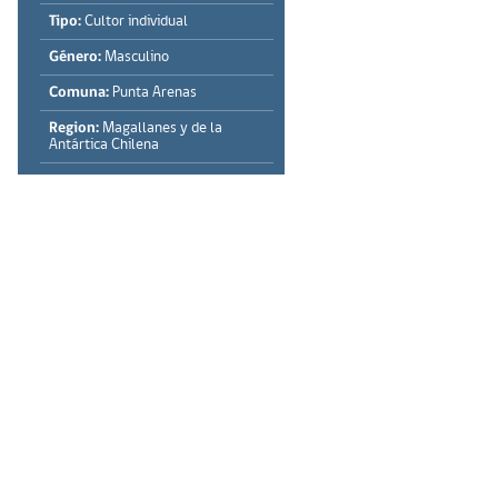
Tipo:
Cultor individual
Género:
Masculino
Comuna:
Punta Arenas
Region:
Magallanes y de la
Antártica Chilena