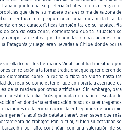
trabajo, por lo cual se prefería árboles como la Lenga o el
 propicias que tiene su madera para el clima de la zona de
aba orientada en proporcionar una durabilidad a la
nta en sus características también las de su habitad: “la
s de acá, de esta zona”, comentando que tal situación se
nes y comportamientos que tienen las embarcaciones que
la Patagonia y luego eran llevadas a Chiloé donde por la
desarrollado por los hermanos Vidal Tacul ha transitado por
ones en relación a la forma tradicional que aprendieron de
 de elementos como la resina o fibra de vidrio hasta las
lidad del recurso como el tener que comprarla a aserraderos
es de la madera por otras artificiales. Sin embargo, para
 una cuestión familiar “más que nada uno ha ido rescatando
radición” en donde “la embarcación nosotros la entregamos
rminaciones de la embarcación, la entregamos de principio
ta ingeniería aquí cada detalle tiene”, bien saben que más
rramienta de trabajo”. Por lo cual, si bien su actividad se
mbarcación por año, continúan con una valoración de su