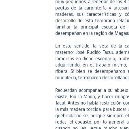
muy pequeños, alrededor de los 8 a
pautas de la carpintería y artesaní
maderas, sus características y c
desarrollo de esta temprana relaci
familiar la principal escuela d
desempeñan en la región de Magall
En este sentido, la veta de la c
materno: José Rudilio Tacul, adem
Inmersos en dicho escenario, la obs
adquiriendo, en el trabajo mismo, 
ribera. Si bien se desempeñaron e
mueblería, terminaron desarrollánd
Recuerdan acompañar a su abuelo
existe, Río la Mano, y hacer minga
Tacul. Antes no había restricción 
la más madera torcida, para buscar 
quebrada no sé, porque siempre el
rodas, el codaste, por lo general 
cuando no les llegue mucho vient