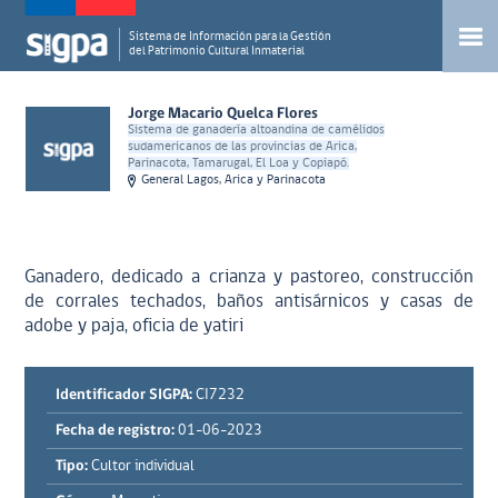
Sistema de Información para la Gestión
del Patrimonio Cultural Inmaterial
Jorge Macario Quelca Flores
Sistema de ganadería altoandina de camélidos
sudamericanos de las provincias de Arica,
Parinacota, Tamarugal, El Loa y Copiapó.
General Lagos, Arica y Parinacota
Ganadero, dedicado a crianza y pastoreo, construcción
de corrales techados, baños antisárnicos y casas de
adobe y paja, oficia de yatiri
Identificador SIGPA:
CI7232
Fecha de registro:
01-06-2023
Tipo:
Cultor individual