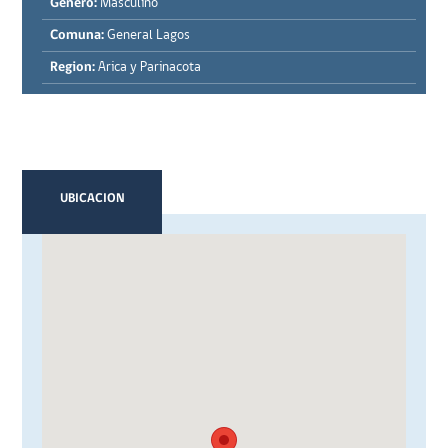
Género:
Masculino
Comuna:
General Lagos
Region:
Arica y Parinacota
UBICACION