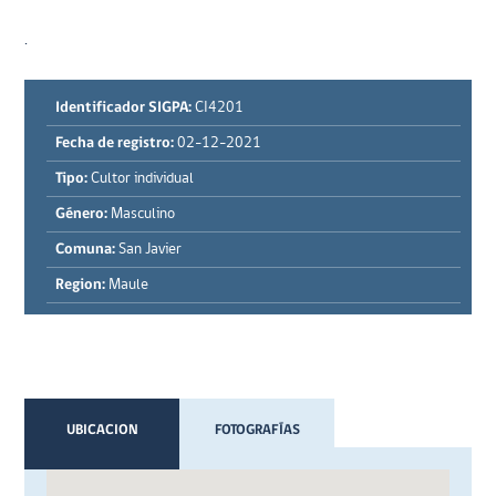
.
Identificador SIGPA:
CI4201
Fecha de registro:
02-12-2021
Tipo:
Cultor individual
Género:
Masculino
Comuna:
San Javier
Region:
Maule
UBICACION
FOTOGRAFÍAS