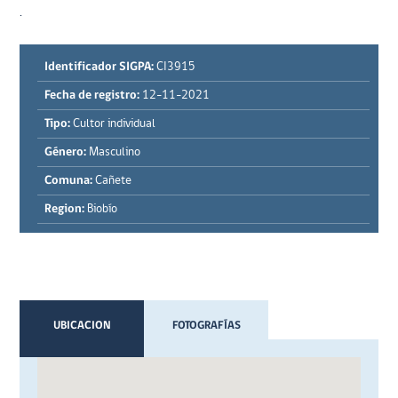
.
Identificador SIGPA:
CI3915
Fecha de registro:
12-11-2021
Tipo:
Cultor individual
Género:
Masculino
Comuna:
Cañete
Region:
Biobío
UBICACION
FOTOGRAFÍAS