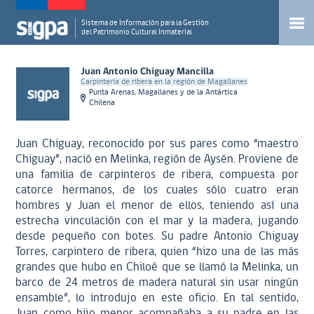
Sistema de Información para la Gestión
del Patrimonio Cultural Inmaterial
Juan Antonio Chiguay Mancilla
Carpintería de ribera en la región de Magallanes
Punta Arenas, Magallanes y de la Antártica
Chilena
Juan Chiguay, reconocido por sus pares como “maestro
Chiguay”, nació en Melinka, región de Aysén. Proviene de
una familia de carpinteros de ribera, compuesta por
catorce hermanos, de los cuales sólo cuatro eran
hombres y Juan el menor de ellos, teniendo así una
estrecha vinculación con el mar y la madera, jugando
desde pequeño con botes. Su padre Antonio Chiguay
Torres, carpintero de ribera, quien “hizo una de las más
grandes que hubo en Chiloé que se llamó la Melinka, un
barco de 24 metros de madera natural sin usar ningún
ensamble”, lo introdujo en este oficio. En tal sentido,
Juan como hijo menor acompañaba a su padre en las