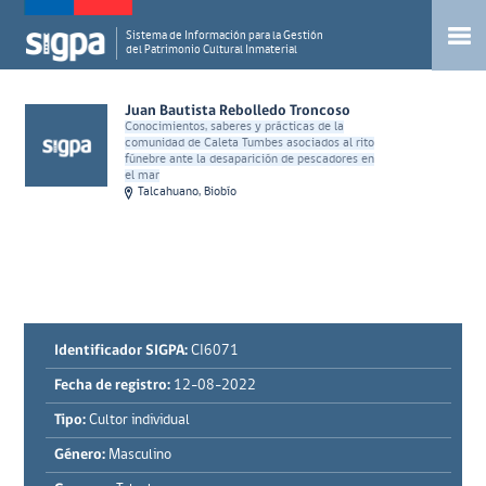
Sistema de Información para la Gestión
del Patrimonio Cultural Inmaterial
Juan Bautista Rebolledo Troncoso
Conocimientos, saberes y prácticas de la
comunidad de Caleta Tumbes asociados al rito
fúnebre ante la desaparición de pescadores en
el mar
Talcahuano, Biobío
Identificador SIGPA:
CI6071
Fecha de registro:
12-08-2022
Tipo:
Cultor individual
Género:
Masculino