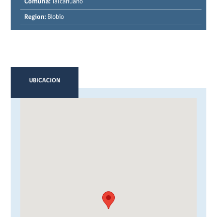
Comuna:
Talcahuano
Region:
Biobío
UBICACION