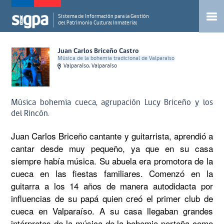
Sistema de Información para la Gestión
del Patrimonio Cultural Inmaterial
Juan Carlos Briceño Castro
Música de la bohemia tradicional de Valparaíso
Valparaíso, Valparaíso
Música bohemia cueca, agrupación Lucy Briceño y los
del Rincón.
Juan Carlos Briceño cantante y guitarrista, aprendió a 
cantar desde muy pequeño, ya que en su casa 
siempre había música. Su abuela era promotora de la 
cueca en las fiestas familiares. Comenzó en la 
guitarra a los 14 años de manera autodidacta por 
influencias de su papá quien creó el primer club de 
cueca en Valparaíso. A su casa llegaban grandes 
intérpretes de la música de la bohemia porteña como 