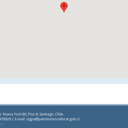
: Nueva York 80, Piso 8, Santiago, Chile.
978929 | E-mail:
sigpa@patrimoniocultural.gob.cl
ana