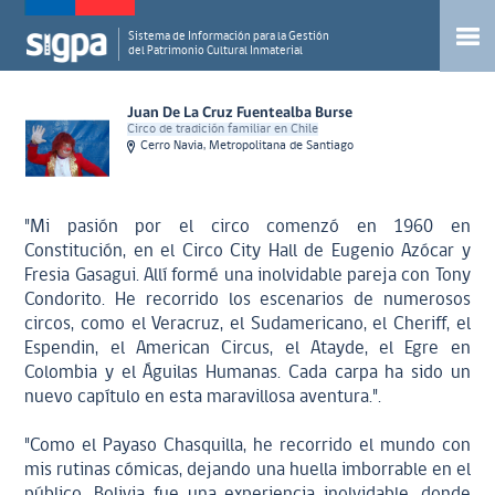
Sistema de Información para la Gestión
del Patrimonio Cultural Inmaterial
Juan De La Cruz Fuentealba Burse
Circo de tradición familiar en Chile
Cerro Navia, Metropolitana de Santiago
"Mi pasión por el circo comenzó en 1960 en
Constitución, en el Circo City Hall de Eugenio Azócar y
Fresia Gasagui. Allí formé una inolvidable pareja con Tony
Condorito. He recorrido los escenarios de numerosos
circos, como el Veracruz, el Sudamericano, el Cheriff, el
Espendin, el American Circus, el Atayde, el Egre en
Colombia y el Águilas Humanas. Cada carpa ha sido un
nuevo capítulo en esta maravillosa aventura.".
"Como el Payaso Chasquilla, he recorrido el mundo con
mis rutinas cómicas, dejando una huella imborrable en el
público. Bolivia fue una experiencia inolvidable, donde