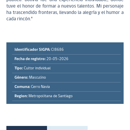
tuve el honor de formar a nuevos talentos. Mi personaje
ha trascendido fronteras, llevando la alegría y el humor a
cada rincón."
Identificador SIGPA:
CI8686
Fecha de registro:
20-05-2026
Tipo:
Cultor individual
Género:
Masculino
Comuna:
Cerro Navia
Region:
Metropolitana de Santiago