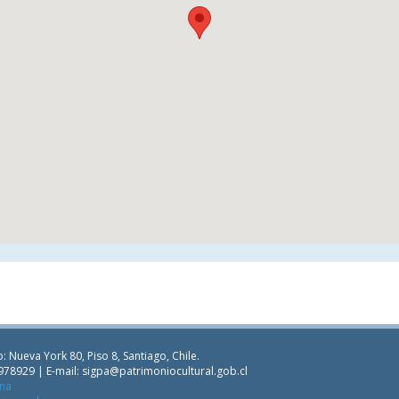
: Nueva York 80, Piso 8, Santiago, Chile.
978929 | E-mail:
sigpa@patrimoniocultural.gob.cl
ana