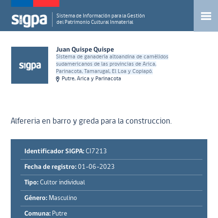
Sistema de Información para la Gestión
del Patrimonio Cultural Inmaterial
Juan Quispe Quispe
Sistema de ganadería altoandina de camélidos
sudamericanos de las provincias de Arica,
Parinacota, Tamarugal, El Loa y Copiapó.
Putre, Arica y Parinacota
Alfereria en barro y greda para la construccion.
Identificador SIGPA:
CI7213
Fecha de registro:
01-06-2023
Tipo:
Cultor individual
Género:
Masculino
Comuna:
Putre