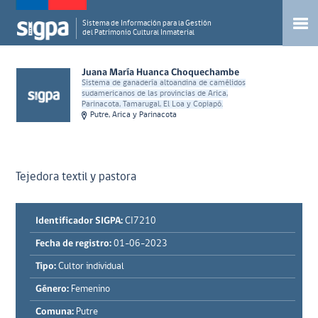
Sistema de Información para la Gestión
del Patrimonio Cultural Inmaterial
Juana María Huanca Choquechambe
Sistema de ganadería altoandina de camélidos
sudamericanos de las provincias de Arica,
Parinacota, Tamarugal, El Loa y Copiapó.
Putre, Arica y Parinacota
Tejedora textil y pastora
Identificador SIGPA:
CI7210
Fecha de registro:
01-06-2023
Tipo:
Cultor individual
Género:
Femenino
Comuna:
Putre