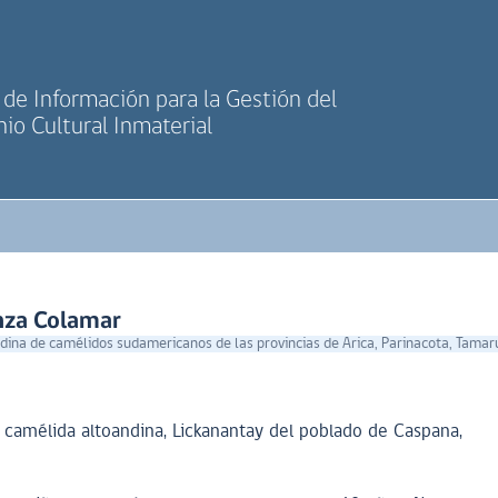
de Información para la Gestión del
io Cultural Inmaterial
nza Colamar
ina de camélidos sudamericanos de las provincias de Arica, Parinacota, Tamaru
 camélida altoandina, Lickanantay del poblado de Caspana,