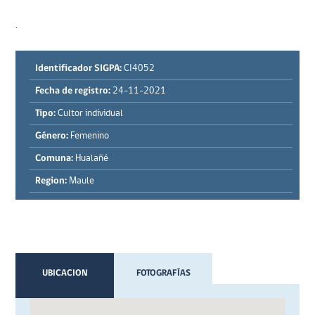
.
Identificador SIGPA:
CI4052
Fecha de registro:
24-11-2021
Tipo:
Cultor individual
Género:
Femenino
Comuna:
Hualañé
Region:
Maule
UBICACION
FOTOGRAFÍAS