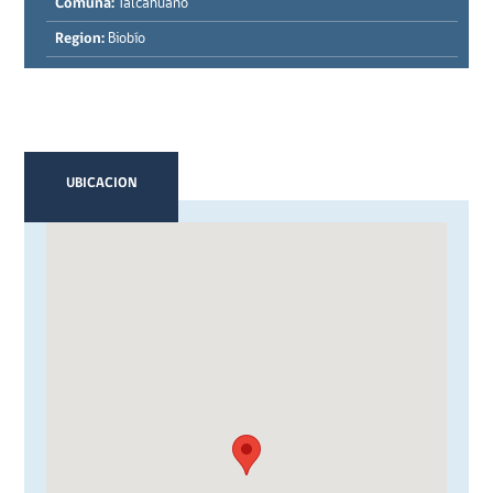
Comuna:
Talcahuano
Region:
Biobío
UBICACION