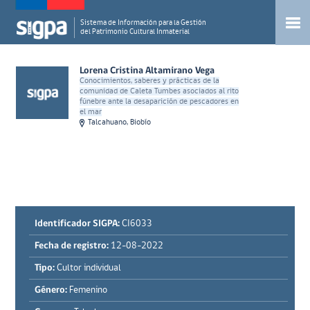
Sistema de Información para la Gestión
del Patrimonio Cultural Inmaterial
Lorena Cristina Altamirano Vega
Conocimientos, saberes y prácticas de la
comunidad de Caleta Tumbes asociados al rito
fúnebre ante la desaparición de pescadores en
el mar
Talcahuano, Biobío
Identificador SIGPA:
CI6033
Fecha de registro:
12-08-2022
Tipo:
Cultor individual
Género:
Femenino