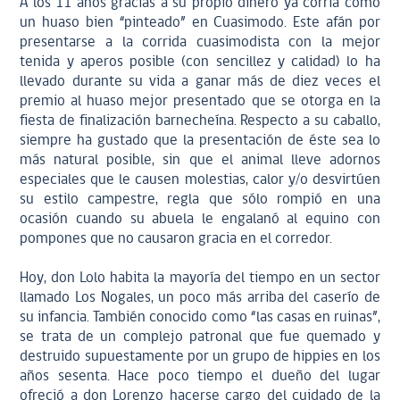
A los 11 años gracias a su propio dinero ya corría como
un huaso bien “pinteado” en Cuasimodo. Este afán por
presentarse a la corrida cuasimodista con la mejor
tenida y aperos posible (con sencillez y calidad) lo ha
llevado durante su vida a ganar más de diez veces el
premio al huaso mejor presentado que se otorga en la
fiesta de finalización barnecheína. Respecto a su caballo,
siempre ha gustado que la presentación de éste sea lo
más natural posible, sin que el animal lleve adornos
especiales que le causen molestias, calor y/o desvirtúen
su estilo campestre, regla que sólo rompió en una
ocasión cuando su abuela le engalanó al equino con
pompones que no causaron gracia en el corredor.
Hoy, don Lolo habita la mayoría del tiempo en un sector
llamado Los Nogales, un poco más arriba del caserío de
su infancia. También conocido como “las casas en ruinas”,
se trata de un complejo patronal que fue quemado y
destruido supuestamente por un grupo de hippies en los
años sesenta. Hace poco tiempo el dueño del lugar
ofreció a don Lorenzo hacerse cargo del cuidado de la