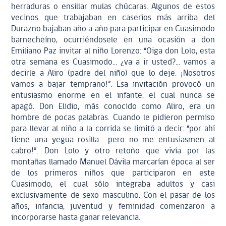
herraduras o ensillar mulas chúcaras. Algunos de estos
vecinos que trabajaban en caseríos más arriba del
Durazno bajaban año a año para participar en Cuasimodo
barnecheíno, ocurriéndosele en una ocasión a don
Emiliano Paz invitar al niño Lorenzo: “Oiga don Lolo, esta
otra semana es Cuasimodo… ¿va a ir usted?... vamos a
decirle a Aliro (padre del niño) que lo deje. ¡Nosotros
vamos a bajar temprano!”. Esa invitación provocó un
entusiasmo enorme en el infante, el cual nunca se
apagó. Don Elidio, más conocido como Aliro, era un
hombre de pocas palabras. Cuando le pidieron permiso
para llevar al niño a la corrida se limitó a decir: “por ahí
tiene una yegua rosilla… pero no me entusiasmen al
cabro!”. Don Lolo y otro retoño que vivía por las
montañas llamado Manuel Dávila marcarían época al ser
de los primeros niños que participaron en este
Cuasimodo, el cual sólo integraba adultos y casi
exclusivamente de sexo masculino. Con el pasar de los
años, infancia, juventud y feminidad comenzaron a
incorporarse hasta ganar relevancia.