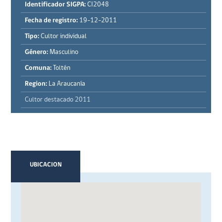
Identificador SIGPA:
CI2048
Fecha de registro:
19-12-2011
Tipo:
Cultor individual
Género:
Masculino
Comuna:
Toltén
Region:
La Araucanía
Cultor destacado 2011
UBICACION