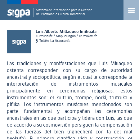
Sistema de Información para la Gestión
del Patrimonio Cultural Inmaterial
Luis Alberto Millaqueo Imihuala
Kultruntufe / Mapudungún / Trutrukatufe
Toltén, La Araucanía
Las tradiciones y manifestaciones que Luis Millaqueo
ostenta corresponden con su cargo de autoridad
ancestral y sociopolítica, según el cual le corresponde la
interpretación de instrumentos musicales
principalmente en ceremonias religiosas, estos
instrumentos son: el kultrún, trompe, ñorki, trutruka y
pifilka. Los instrumentos musicales mencionados son
parte fundamental y acompañan las ceremonias
ancestrales en las que participa y lidera don Luis, las que
de acuerdo a su cosmovisión persiguen la compensación
de las fuerzas del bien (ngnechen) con la del mal
(weküfe). El primero significa vida y construcción, el