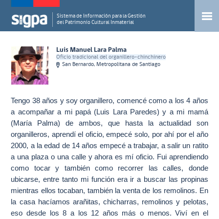
Sistema de Información para la Gestión
del Patrimonio Cultural Inmaterial
Luis Manuel Lara Palma
Oficio tradicional del organillero-chinchinero
San Bernardo, Metropolitana de Santiago
Tengo 38 años y soy organillero, comencé como a los 4 años
a acompañar a mi papá (Luis Lara Paredes) y a mi mamá
(María Palma) de ambos, que hasta la actualidad son
organilleros, aprendí el oficio, empecé solo, por ahí por el año
2000, a la edad de 14 años empecé a trabajar, a salir un ratito
a una plaza o una calle y ahora es mí oficio. Fui aprendiendo
como tocar y también como recorrer las calles, donde
ubicarse, entre tanto mi función era ir a buscar las propinas
mientras ellos tocaban, también la venta de los remolinos. En
la casa hacíamos arañitas, chicharras, remolinos y pelotas,
eso desde los 8 a los 12 años más o menos. Viví en el