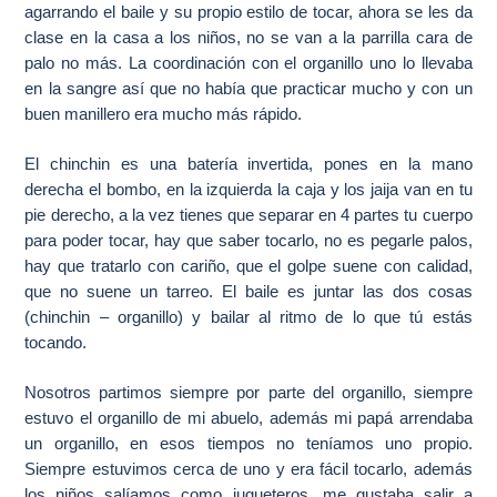
agarrando el baile y su propio estilo de tocar, ahora se les da
clase en la casa a los niños, no se van a la parrilla cara de
palo no más. La coordinación con el organillo uno lo llevaba
en la sangre así que no había que practicar mucho y con un
buen manillero era mucho más rápido.
El chinchin es una batería invertida, pones en la mano
derecha el bombo, en la izquierda la caja y los jaija van en tu
pie derecho, a la vez tienes que separar en 4 partes tu cuerpo
para poder tocar, hay que saber tocarlo, no es pegarle palos,
hay que tratarlo con cariño, que el golpe suene con calidad,
que no suene un tarreo. El baile es juntar las dos cosas
(chinchin – organillo) y bailar al ritmo de lo que tú estás
tocando.
Nosotros partimos siempre por parte del organillo, siempre
estuvo el organillo de mi abuelo, además mi papá arrendaba
un organillo, en esos tiempos no teníamos uno propio.
Siempre estuvimos cerca de uno y era fácil tocarlo, además
los niños salíamos como jugueteros, me gustaba salir a