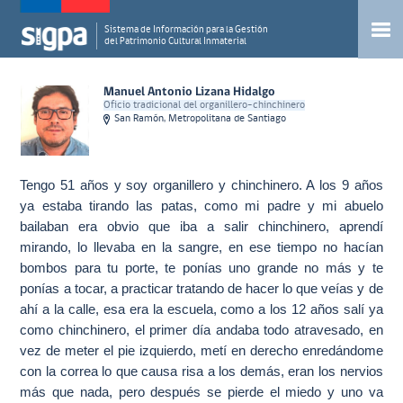
Sistema de Información para la Gestión
del Patrimonio Cultural Inmaterial
Manuel Antonio Lizana Hidalgo
Oficio tradicional del organillero-chinchinero
San Ramón, Metropolitana de Santiago
Tengo 51 años y soy organillero y chinchinero. A los 9 años
ya estaba tirando las patas, como mi padre y mi abuelo
bailaban era obvio que iba a salir chinchinero, aprendí
mirando, lo llevaba en la sangre, en ese tiempo no hacían
bombos para tu porte, te ponías uno grande no más y te
ponías a tocar, a practicar tratando de hacer lo que veías y de
ahí a la calle, esa era la escuela, como a los 12 años salí ya
como chinchinero, el primer día andaba todo atravesado, en
vez de meter el pie izquierdo, metí en derecho enredándome
con la correa lo que causa risa a los demás, eran los nervios
más que nada, pero después se pierde el miedo y uno va