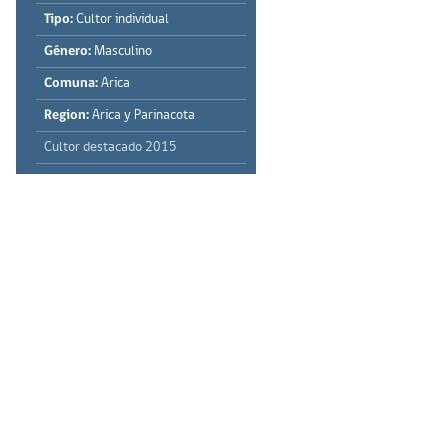
Tipo:
Cultor individual
Género:
Masculino
Comuna:
Arica
Region:
Arica y Parinacota
Cultor destacado 2015