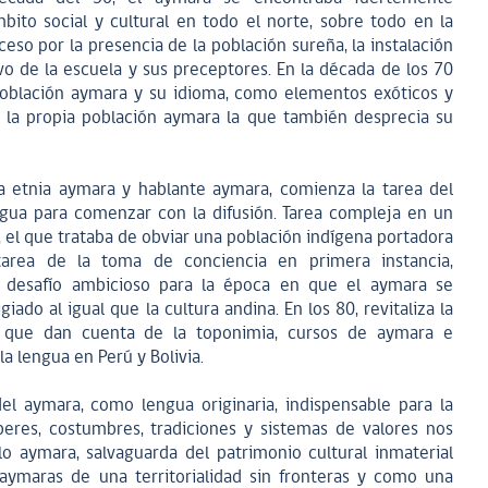
ito social y cultural en todo el norte, sobre todo en la
eso por la presencia de la población sureña, la instalación
ivo de la escuela y sus preceptores. En la década de los 70
 población aymara y su idioma, como elementos exóticos y
es la propia población aymara la que también desprecia su
 etnia aymara y hablante aymara, comienza la tarea del
engua para comenzar con la difusión. Tarea compleja en un
el que trataba de obviar una población indígena portadora
tarea de la toma de conciencia en primera instancia,
, desafío ambicioso para la época en que el aymara se
do al igual que la cultura andina. En los 80, revitaliza la
os que dan cuenta de la toponimia, cursos de aymara e
la lengua en Perú y Bolivia.
del aymara, como lengua originaria, indispensable para la
eres, costumbres, tradiciones y sistemas de valores nos
lo aymara, salvaguarda del patrimonio cultural inmaterial
 aymaras de una territorialidad sin fronteras y como una