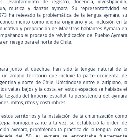
s; levantamiento de registro, docencia, investigación,
ua, música y danzas aymara. Su representatividad es
973 ha relevado la problemática de la lengua aymara, su
econocimiento como idioma originario y su inclusión en la
ducativo y preparación de Maestros hablantes Aymara en
compañando el proceso de reivindicación del Pueblo Aymara
 en riesgo para el norte de Chile.
ara junto al quechua, han sido la lengua natural de la
 un amplio territorio que incluye la parte occidental de
gentina y norte de Chile. Ubicándose entre el altiplano, la
 los valles bajos y la costa, en estos espacios se hablaba el
a llegada del Imperio español, la persistencia del aymara
ones, mitos, ritos y costumbres.
estos territorios y la instalación de la chilenización como
ategia homogenizante a la vez, se estableció la orden de
lación aymara, prohibiendo la práctica de la lengua, con la
 década del 50, el aymara se encontraba fuertemente