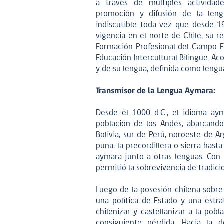
a través de múltiples actividade
promoción y difusión de la leng
indiscutible toda vez que desde 1
vigencia en el norte de Chile, su r
Formación Profesional del Campo E
Educación Intercultural Bilingüe. A
y de su lengua, definida como lengua
Transmisor de la Lengua Aymara:
Desde el 1000 d.C., el idioma aym
población de los Andes, abarcando
Bolivia, sur de Perú, noroeste de Ar
puna, la precordillera o sierra hasta
aymara junto a otras lenguas. Con l
permitió la sobrevivencia de tradici
Luego de la posesión chilena sobre 
una política de Estado y una estr
chilenizar y castellanizar a la pob
consiguiente pérdida. Hacia la