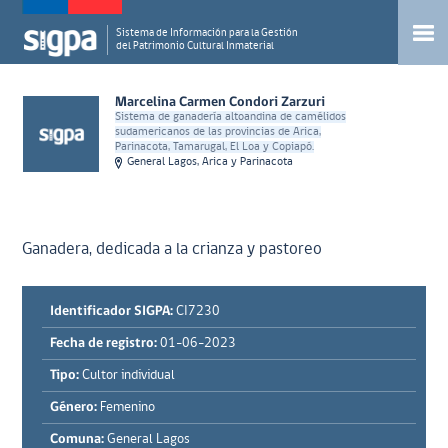
Sistema de Información para la Gestión
del Patrimonio Cultural Inmaterial
Marcelina Carmen Condori Zarzuri
Sistema de ganadería altoandina de camélidos
sudamericanos de las provincias de Arica,
Parinacota, Tamarugal, El Loa y Copiapó.
General Lagos, Arica y Parinacota
Ganadera, dedicada a la crianza y pastoreo
Identificador SIGPA:
CI7230
Fecha de registro:
01-06-2023
Tipo:
Cultor individual
Género:
Femenino
Comuna:
General Lagos