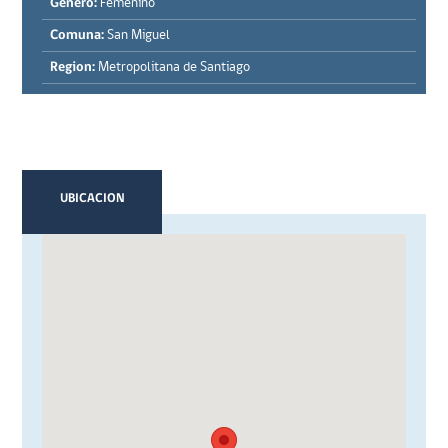
Género:
Femenino
Comuna:
San Miguel
Region:
Metropolitana de Santiago
UBICACION