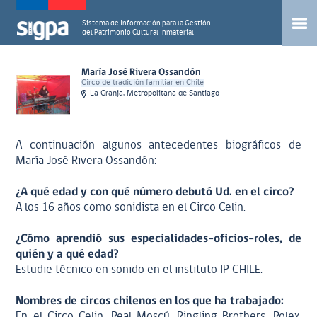
Sistema de Información para la Gestión
del Patrimonio Cultural Inmaterial
María José Rivera Ossandón
Circo de tradición familiar en Chile
La Granja, Metropolitana de Santiago
A continuación algunos antecedentes biográficos de
María José Rivera Ossandón:
¿A qué edad y con qué número debutó Ud. en el circo?
A los 16 años como sonidista en el Circo Celin.
¿Cómo aprendió sus especialidades-oficios-roles, de
quién y a qué edad?
Estudie técnico en sonido en el instituto IP CHILE.
Nombres de circos chilenos en los que ha trabajado:
En el Circo Celin, Real Moscú, Ringling Brothers, Rolex,