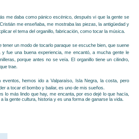
más me daba como pánico escénico, después vi que la gente se
 Cristián me enseñaba, me mostraba las piezas, la antigüedad y
licar el tema del organillo, fabricación, como tocar la música.
 que tener un modo de tocarlo paraque se escuche bien, que suene
 y fue una buena experiencia, me encantó, a mucha gente le
eras, porque antes no se veía. El organillo tiene un cilindro,
que trae.
 eventos, hemos ido a Valparaíso, Isla Negra, la costa, pero
er a tocar el bombo y bailar, es uno de mis sueños.
 es lo más lindo que hay, me encanta, por eso dejé lo que hacía,
a la gente cultura, historia y es una forma de ganarse la vida.