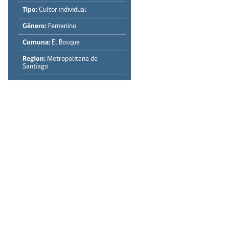
Tipo:
Cultor individual
Género:
Femenino
Comuna:
El Bosque
Region:
Metropolitana de
Santiago