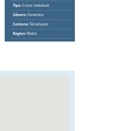
Tipo:
Cultor individual
Género:
Femenino
Comuna:
Talcahuano
Region:
Biobío