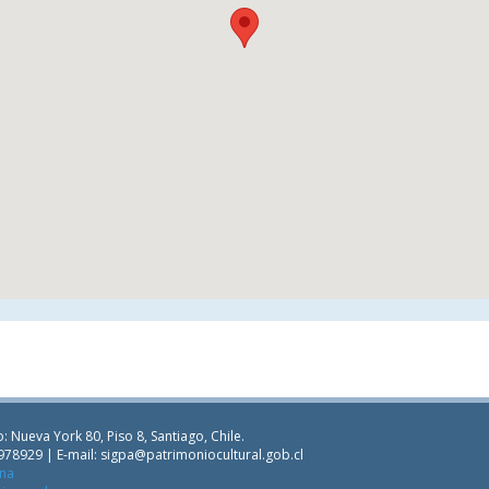
: Nueva York 80, Piso 8, Santiago, Chile.
978929 | E-mail:
sigpa@patrimoniocultural.gob.cl
ana