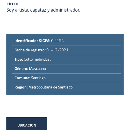
circo:
Soy artista, capataz y administrador.
.
Identificador SIGPA:
CI4153
Fecha de registro:
01-12-2021
Tipo:
Cultor individual
Género:
Masculino
Comuna:
Santiago
Region:
Metropolitana de Santiago
UBICACION