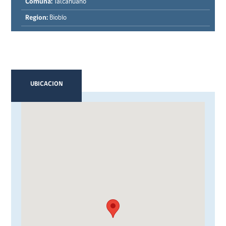
Comuna:
Talcahuano
Region:
Biobío
UBICACION