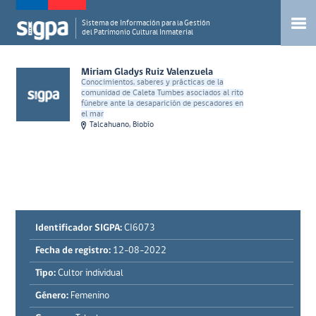
Sistema de Información para la Gestión
del Patrimonio Cultural Inmaterial
Miriam Gladys Ruiz Valenzuela
Conocimientos, saberes y prácticas de la
comunidad de Caleta Tumbes asociados al rito
fúnebre ante la desaparición de pescadores en
el mar
Talcahuano, Biobío
Identificador SIGPA:
CI6073
Fecha de registro:
12-08-2022
Tipo:
Cultor individual
Género:
Femenino