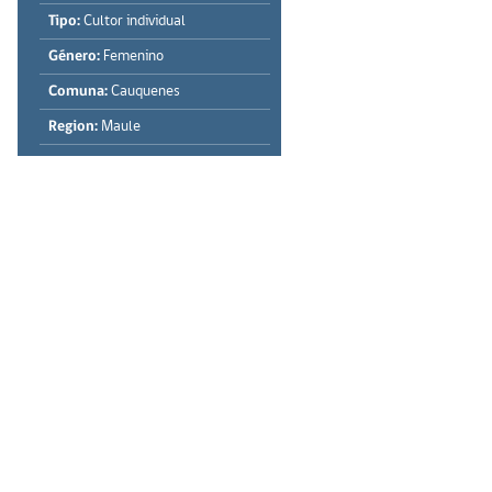
Tipo:
Cultor individual
Género:
Femenino
Comuna:
Cauquenes
Region:
Maule