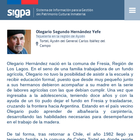
Sistema de Información para la Gestión
del Patrimonio Cultural Inmaterial
Olegario Segundo Hernández Yefe
Tejuelería en la región de Aysén
Tortel, Aysén del General Carlos Ibáñez del
Campo
Olegario Hernández nació en la comuna de Fresia, Región de
Los Lagos. En el seno de una familia trabajadora de un fundo
agrícola, Olegario no tuvo la posibilidad de asistir a la escuela y
recibir educación formal, puesto que desde muy pequeño junto
a sus hermanos debieron acompañar a su madre en la serie
de labores agrícolas con las que debían cumplir. Una vez que
ingresaba a la adolescencia, teniendo doce años y con la
ayuda de un tío pudo dejar el fundo en Fresia y trasladarse,
cruzando la frontera hacia Argentina. Estando en el país vecino
Olegario pudo aprender de albañearía y carpintería,
desarrollando las habilidades necesarias para desempeñarse
en el trabajo de la madera.
De tal forma, tras retornar a Chile, el año 1982 llegó ya
teniendo familia a la comuna de Caleta Tortel en donde reside