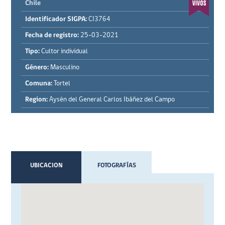
Chile
Identificador SIGPA:
CI3764
Fecha de registro:
25-03-2021
Tipo:
Cultor individual
Género:
Masculino
Comuna:
Tortel
Region:
Aysén del General Carlos Ibáñez del Campo
UBICACION
FOTOGRAFÍAS