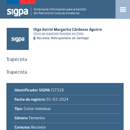
Sistema de Información para la Gestión
del Patrimonio Cultural Inmaterial
Olga Astrid Margarita Cárdenas Aguirre
Circo de tradición familiar en Chile
Recoleta, Metropolitana de Santiago
Trapecista
Trapecista
Identificador SIGPA:
CI7318
Fecha de registro:
01-02-2024
Tipo:
Cultor individual
Género:
Femenino
Comuna:
Recoleta