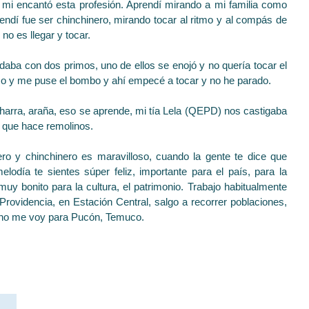
 mi encantó esta profesión. Aprendí mirando a mi familia como
rendí fue ser chinchinero, mirando tocar al ritmo y al compás de
no es llegar y tocar.
aba con dos primos, uno de ellos se enojó y no quería tocar el
oco y me puse el bombo y ahí empecé a tocar y no he parado.
charra, araña, eso se aprende, mi tía Lela (QEPD) nos castigaba
a que hace remolinos.
lero y chinchinero es maravilloso, cuando la gente te dice que
lodía te sientes súper feliz, importante para el país, para la
uy bonito para la cultura, el patrimonio.
Trabajo habitualmente
rovidencia, en Estación Central, salgo a recorrer poblaciones,
erano me voy para Pucón, Temuco.