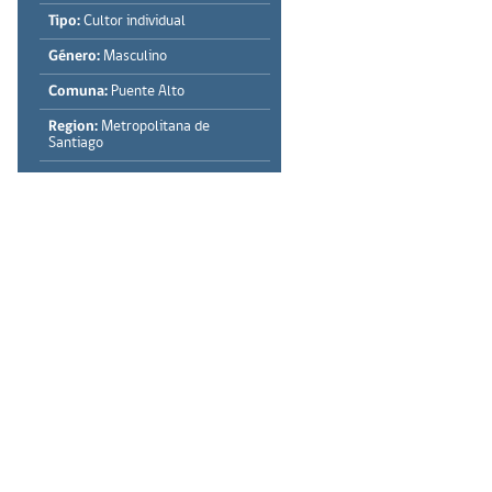
Tipo:
Cultor individual
Género:
Masculino
Comuna:
Puente Alto
Region:
Metropolitana de
Santiago