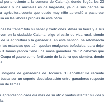
dad perteneciente a la comuna de Calama), donde llegóa los 23
adería y los animales es de largadata, ya que sus padres se
la agricultura,cuenta que desde muy niño aprendió a pastorear
 en las labores propias de este oficio.
nes ha transmitido su saber y tradiciones. Amaa su tierra y a sus
oven en la ciudadde Calama, elige el estilo de vida rural, siendo
e la agricultura y la ganadería, en este sentido, ha retomadola
 en las estancias que aún quedan enalgunos bofedales, para dejar
on 3 llamas yahora tiene una masa ganadera de 12 cabezas que
Ocupa el guano como fertilizante de la tierra que siembra, donde
os.
n indígena de ganaderos de Toconce "Huancalles".De reciente
 busca ser un soporte decolaboración entre ganaderos respecto
ión de llamas.
r aprendiendo cada día más de su oficio yautosustentar su vida y
da.