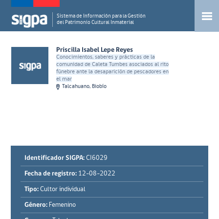
Sistema de Información para la Gestión
del Patrimonio Cultural Inmaterial
Priscilla Isabel Lepe Reyes
Conocimientos, saberes y prácticas de la
comunidad de Caleta Tumbes asociados al rito
fúnebre ante la desaparición de pescadores en
el mar
Talcahuano, Biobío
Identificador SIGPA:
CI6029
Fecha de registro:
12-08-2022
Tipo:
Cultor individual
Género:
Femenino