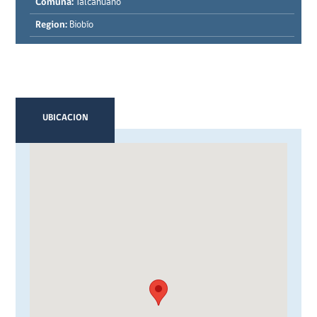
Comuna:
Talcahuano
Region:
Biobío
UBICACION