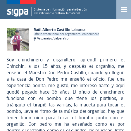
Sistema de Información para la Gestión
del Patrimonio Cultural Inmaterial
Raúl Alberto Castillo Labarca
Oficio tradicional del organillero-chinchinero
Valparaíso, Valparaíso
Soy chinchinero y organillero, aprendí primero el
Chinchin, a los 15 años, y después el organillo, me
enseñó el Maestro Don Pedro Castillo, cuando yo llegué
a la casa de Don Pedro me enseñó el oficio, fue una
experiencia bonita, me gustó, me interesó harto y aquí
quedé pegado hace 35 años. El oficio de chinchinero
funciona con el bombo que tiene los platillos, el
triángulo el tirapié, las variilas, la maceta para tocar el
bombo, lleva el ritmo de la música del organillo, hay que
tener buen oído para tocar el bombo junto con el
organillo. Don pedro me ha enseñado como es por
dentro el organillo, como es el cilindro, las músicas. Traté