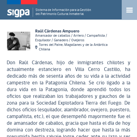
Sistema de Información para la Gestión
del Patrimonio Cultural Inmaterial
Raúl Cárdenas Ampuero
Amansador de caballos / Arriero / Campañista /
Esquilador / Ganadero / Ovejeros
Torres del Paine, Magallanes y de la Antártica
Chilena
Don Raúl Cárdenas, hijo de inmigrantes chilotes y
actualmente estanciero en Villa Cerro Castillo, ha
dedicado más de sesenta años de su vida a la actividad
campestre en la Patagonia Chilena. Se crio ligado a la
dura vida en la Patagonia, donde aprendió todos los
oficios que realizaban los trabajadores y gauchos de la
zona para la Sociedad Explotadora Tierra del Fuego. De
dichos oficios (esquilador, alambrador, ovejero, puestero,
campañista, etc.), el que desempeñó mayormente fue el
de amansador de caballos, gracia que hasta el día de hoy
domina con destreza, logrando hacer que hasta la más
presumida bestia salvaje logre ceder ante su lazo y ser