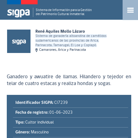
Sistema de Información para la Gestión
del Patrimonio Cultural Inmaterial
René Aquiles Mollo Lázaro
Sistema de ganadería altoandina de camélidos
sudamericanos de las provincias de Arica,
Parinacota, Tamarugal, El Loa y Copiapó.
Camarones, Arica y Parinacota
Ganadero y awuatire de llamas. Hilandero y tejedor en
telar de cuatro estacas y realiza hondas y sogas.
Identificador SIGPA:
CI7239
Fecha de registro:
01-06-2023
Tipo:
Cultor individual
Género:
Masculino