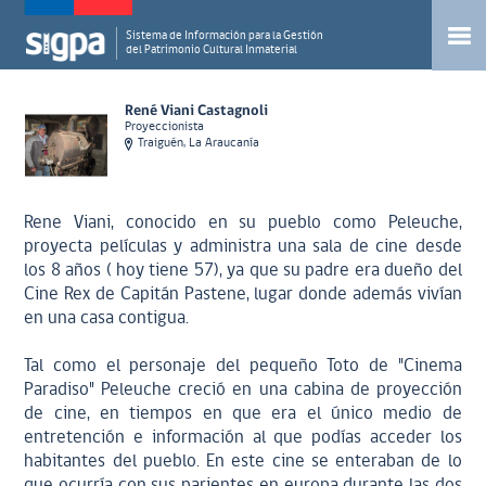
Sistema de Información para la Gestión
del Patrimonio Cultural Inmaterial
René Viani Castagnoli
Proyeccionista
Traiguén, La Araucanía
Rene Viani, conocido en su pueblo como Peleuche,
proyecta películas y administra una sala de cine desde
los 8 años ( hoy tiene 57), ya que su padre era dueño del
Cine Rex de Capitán Pastene, lugar donde además vivían
en una casa contigua.
Tal como el personaje del pequeño Toto de "Cinema
Paradiso" Peleuche creció en una cabina de proyección
de cine, en tiempos en que era el único medio de
entretención e información al que podías acceder los
habitantes del pueblo. En este cine se enteraban de lo
que ocurría con sus parientes en europa durante las dos