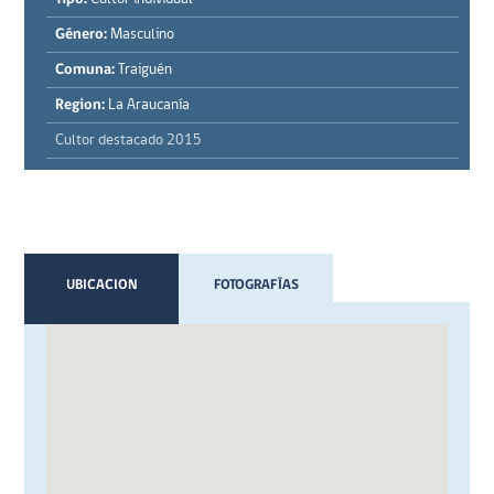
Género:
Masculino
Comuna:
Traiguén
Region:
La Araucanía
Cultor destacado 2015
UBICACION
FOTOGRAFÍAS