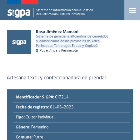
Sistema de Información para la Gestión
del Patrimonio Cultural Inmaterial
Rosa Jiménez Mamani
Sistema de ganadería altoandina de camélidos
sudamericanos de las provincias de Arica,
Parinacota, Tamarugal, El Loa y Copiapó.
Putre, Arica y Parinacota
Artesana textil y confeccionadora de prendas
Identificador SIGPA:
CI7214
Fecha de registro:
01-06-2023
Tipo:
Cultor individual
Género:
Femenino
Comuna:
Putre