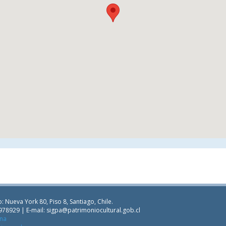
: Nueva York 80, Piso 8, Santiago, Chile.
978929 | E-mail:
sigpa@patrimoniocultural.gob.cl
ana