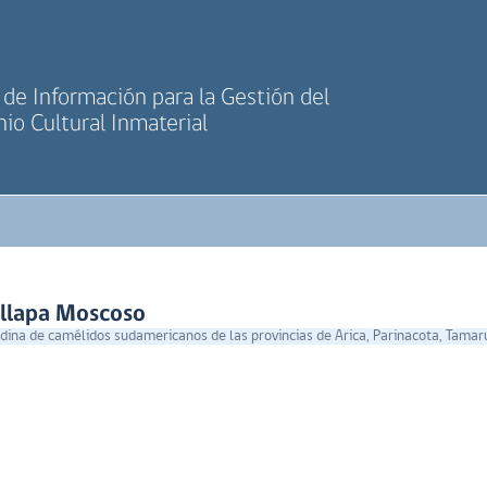
de Información para la Gestión del
io Cultural Inmaterial
allapa Moscoso
ina de camélidos sudamericanos de las provincias de Arica, Parinacota, Tamaru